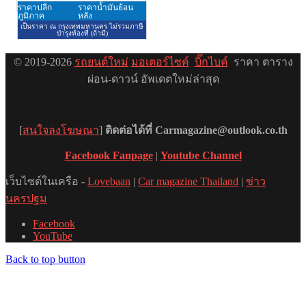
© 2019-2026
รถยนต์ใหม่
มอเตอร์ไซค์
บิ๊กไบค์
ราคา ตาราง
ผ่อน-ดาวน์ อัพเดตใหม่ล่าสุด
[
สนใจลงโฆษณา
]
ติดต่อได้ที่ Carmagazine@outlook.co.th
Facebook Fanpage
|
Youtube Channel
เว็บไซต์ในเครือ -
Lovebaan
|
Car magazine Thailand
|
ข่าว
นครปฐม
Facebook
YouTube
Back to top button