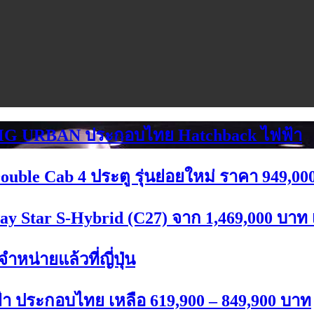
ท! MG URBAN ประกอบไทย Hatchback ไฟฟ้า
ble Cab 4 ประตู รุ่นย่อยใหม่ ราคา 949,000
ay Star S-Hybrid (C27) จาก 1,469,000 บาท 
น่ายแล้วที่ญี่ปุ่น
า ประกอบไทย เหลือ 619,900 – 849,900 บาท