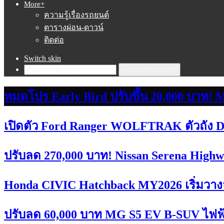
More+
ความรู้เรื่องรถยนต์
ตารางผ่อน-ดาวน์
ติดต่อ
Switch skin
ค้นหารถที่ต้องการ!
หมดโปร Early Bird ปรับขึ้น 20,000 บา
เปิดตัว Ford Ranger WOLFTRAK ตัวถัง Dou
ปรับลด 270,000 บาท! Nissan Serena Highw
Honda CIVIC Hatchback MY2026 เริ่มวางจำห
ปรับลด 60,000 บาท MG S5 EV B-SUV ไฟฟ้