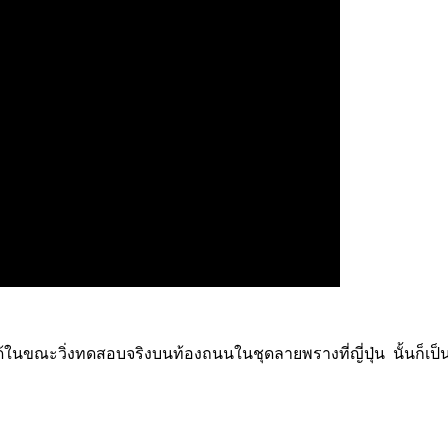
้ในขณะวิ่งทดสอบจริงบนท้องถนนในชุดลายพรางที่ญี่ปุ่น นั้นก็เป