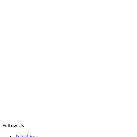
Follow Us
23,523
Fans