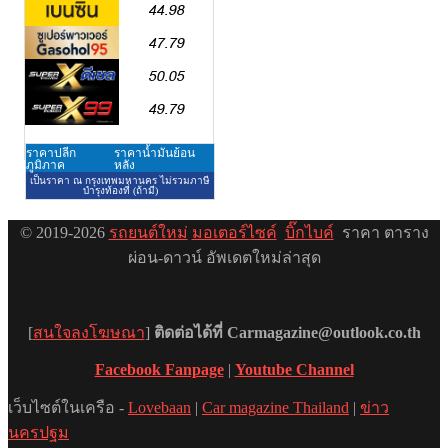
© 2019-2026
รถยนต์ใหม่
มอเตอร์ไซค์
บิ๊กไบค์
ราคา ตาราง
ผ่อน-ดาวน์ อัพเดตใหม่ล่าสุด
[
สนใจลงโฆษณา
]
ติดต่อได้ที่ Carmagazine@outlook.co.th
Facebook Fanpage
|
Youtube Channel
เว็บไซต์ในเครือ -
Lovebaan
|
Car magazine Thailand
|
ข่าว
นครปฐม