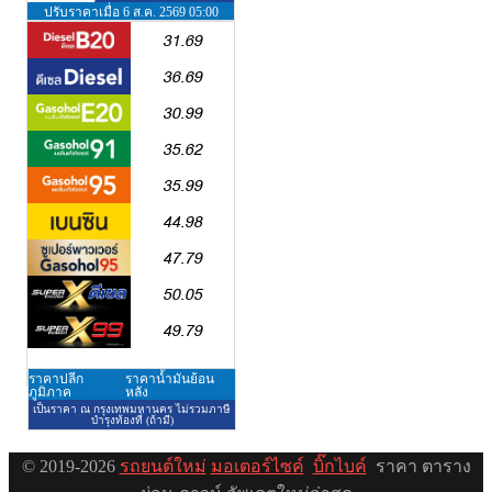
© 2019-2026
รถยนต์ใหม่
มอเตอร์ไซค์
บิ๊กไบค์
ราคา ตาราง