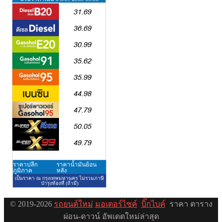
© 2019-2026
รถยนต์ใหม่
มอเตอร์ไซค์
บิ๊กไบค์
ราคา ตาราง
ผ่อน-ดาวน์ อัพเดตใหม่ล่าสุด