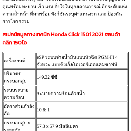
คุณพร้อมทะยาน เร็ว แรง ดั่งใจในทุกสถานการณ์ อีกระดับแห่ง
ความล้ำหน้า ที่มาพร้อมฟังก์ชั่นระบุตำแหน่งรถ และ ป้องกัน
การโจรกรรม
สเปคข้อมูลทางเทคนิค Honda Click 150i 2021 ฮอนด้า
คลิก 150ไอ
eSP ระบบจ่ายน้ำมันแบบหัวฉีด PGM-FI 4
เครื่องยนต์
จังหวะ แบบซิงเกิ้ลโอเวอร์เฮดแคมชาฟท์
ปริมาตร
149.32 ซีซี
กระบอกสูบ
ระบบระบาย
ระบายความร้อนด้วยน้ำ
ความร้อน
อัตราส่วนกำลัง
10.6: 1
อัด
กระบอกสูบ x
57.3 x 57.9 มิลลิเมตร
ระยะชัก