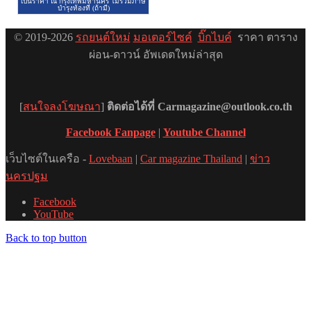
© 2019-2026
รถยนต์ใหม่
มอเตอร์ไซค์
บิ๊กไบค์
ราคา ตาราง
ผ่อน-ดาวน์ อัพเดตใหม่ล่าสุด
[
สนใจลงโฆษณา
]
ติดต่อได้ที่ Carmagazine@outlook.co.th
Facebook Fanpage
|
Youtube Channel
เว็บไซต์ในเครือ -
Lovebaan
|
Car magazine Thailand
|
ข่าว
นครปฐม
Facebook
YouTube
Back to top button