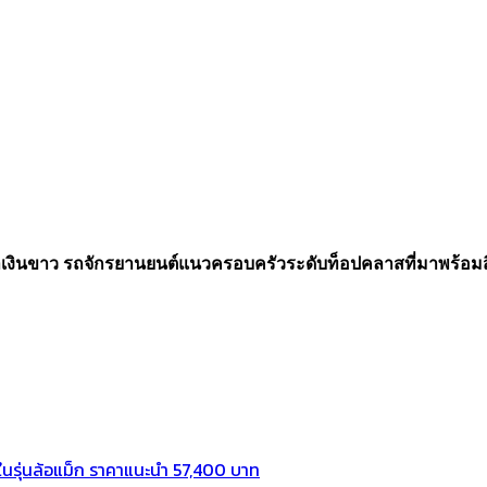
น้ำเงินขาว รถจักรยานยนต์แนวครอบครัวระดับท็อปคลาสที่มาพร้อ
ในรุ่นล้อแม็ก ราคาแนะนำ 57,400 บาท