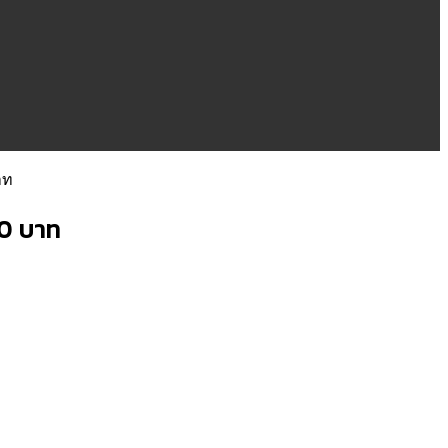
าท
00 บาท