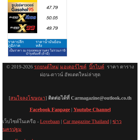
© 2019-2026
รถยนต์ใหม่
มอเตอร์ไซค์
บิ๊กไบค์
ราคา ตาราง
ผ่อน-ดาวน์ อัพเดตใหม่ล่าสุด
[
สนใจลงโฆษณา
]
ติดต่อได้ที่ Carmagazine@outlook.co.th
Facebook Fanpage
|
Youtube Channel
เว็บไซต์ในเครือ -
Lovebaan
|
Car magazine Thailand
|
ข่าว
นครปฐม