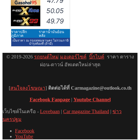
© 2019-2026
รถยนต์ใหม่
มอเตอร์ไซค์
บิ๊กไบค์
ราคา ตาราง
ผ่อน-ดาวน์ อัพเดตใหม่ล่าสุด
[
สนใจลงโฆษณา
]
ติดต่อได้ที่ Carmagazine@outlook.co.th
Facebook Fanpage
|
Youtube Channel
เว็บไซต์ในเครือ -
Lovebaan
|
Car magazine Thailand
|
ข่าว
นครปฐม
Facebook
YouTube