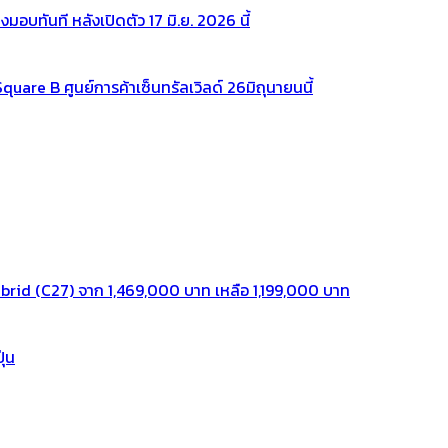
ทันที หลังเปิดตัว 17 มิ.ย. 2026 นี้
re B ศูนย์การค้าเซ็นทรัลเวิลด์ 26มิถุนายนนี้
rid (C27) จาก 1,469,000 บาท เหลือ 1,199,000 บาท
ุ่น