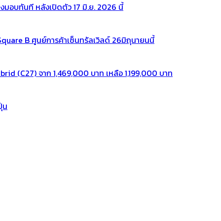
ทันที หลังเปิดตัว 17 มิ.ย. 2026 นี้
re B ศูนย์การค้าเซ็นทรัลเวิลด์ 26มิถุนายนนี้
rid (C27) จาก 1,469,000 บาท เหลือ 1,199,000 บาท
ุ่น