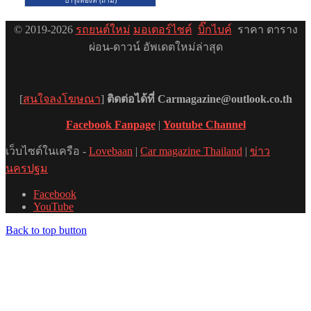
© 2019-2026
รถยนต์ใหม่
มอเตอร์ไซค์
บิ๊กไบค์
ราคา ตาราง
ผ่อน-ดาวน์ อัพเดตใหม่ล่าสุด
[
สนใจลงโฆษณา
]
ติดต่อได้ที่ Carmagazine@outlook.co.th
Facebook Fanpage
|
Youtube Channel
เว็บไซต์ในเครือ -
Lovebaan
|
Car magazine Thailand
|
ข่าว
นครปฐม
Facebook
YouTube
Back to top button