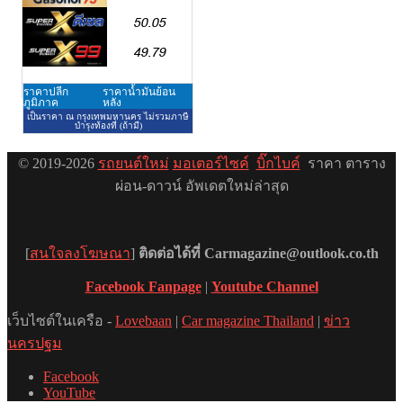
© 2019-2026
รถยนต์ใหม่
มอเตอร์ไซค์
บิ๊กไบค์
ราคา ตาราง
ผ่อน-ดาวน์ อัพเดตใหม่ล่าสุด
[
สนใจลงโฆษณา
]
ติดต่อได้ที่ Carmagazine@outlook.co.th
Facebook Fanpage
|
Youtube Channel
เว็บไซต์ในเครือ -
Lovebaan
|
Car magazine Thailand
|
ข่าว
นครปฐม
Facebook
YouTube