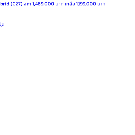
rid (C27) จาก 1,469,000 บาท เหลือ 1,199,000 บาท
ุ่น