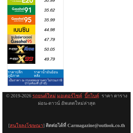
© 2019-2026
รถยนต์ใหม่
มอเตอร์ไซค์
บิ๊กไบค์
ราคา ตาราง
ผ่อน-ดาวน์ อัพเดตใหม่ล่าสุด
[
สนใจลงโฆษณา
]
ติดต่อได้ที่ Carmagazine@outlook.co.th