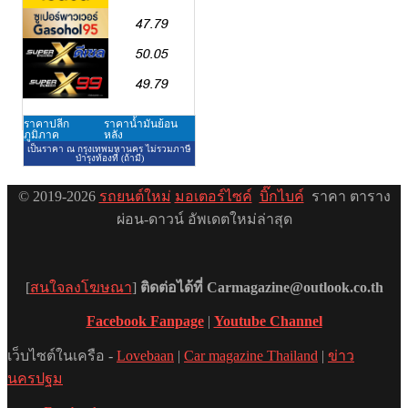
© 2019-2026
รถยนต์ใหม่
มอเตอร์ไซค์
บิ๊กไบค์
ราคา ตาราง
ผ่อน-ดาวน์ อัพเดตใหม่ล่าสุด
[
สนใจลงโฆษณา
]
ติดต่อได้ที่ Carmagazine@outlook.co.th
Facebook Fanpage
|
Youtube Channel
เว็บไซต์ในเครือ -
Lovebaan
|
Car magazine Thailand
|
ข่าว
นครปฐม