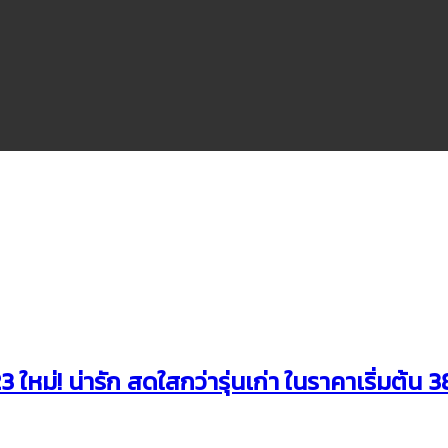
ใหม่! น่ารัก สดใสกว่ารุ่นเก่า ในราคาเริ่มต้น