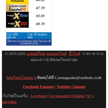
© 2019-2026
รถยนต์ใหม่
มอเตอร์ไซค์
บิ๊กไบค์
ราคา ตาราง
ผ่อน-ดาวน์ อัพเดตใหม่ล่าสุด
[
สนใจลงโฆษณา
]
ติดต่อได้ที่ Carmagazine@outlook.co.th
Facebook Fanpage
|
Youtube Channel
เว็บไซต์ในเครือ -
Lovebaan
|
Car magazine Thailand
|
ข่าว
นครปฐม