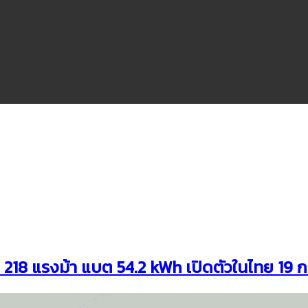
18 แรงม้า แบต 54.2 kWh เปิดตัวในไทย 19 กร