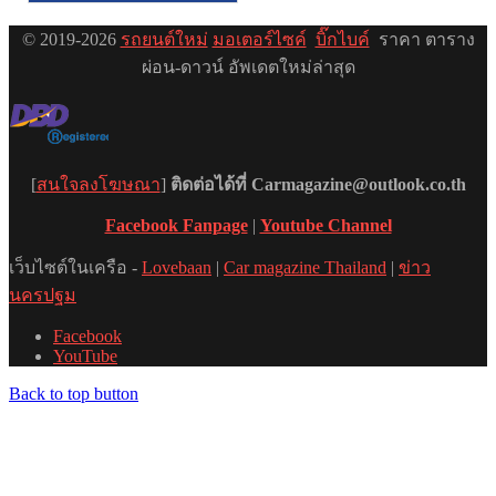
© 2019-2026
รถยนต์ใหม่
มอเตอร์ไซค์
บิ๊กไบค์
ราคา ตาราง
ผ่อน-ดาวน์ อัพเดตใหม่ล่าสุด
[
สนใจลงโฆษณา
]
ติดต่อได้ที่ Carmagazine@outlook.co.th
Facebook Fanpage
|
Youtube Channel
เว็บไซต์ในเครือ -
Lovebaan
|
Car magazine Thailand
|
ข่าว
นครปฐม
Facebook
YouTube
Back to top button