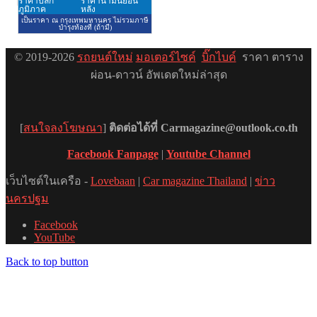
© 2019-2026
รถยนต์ใหม่
มอเตอร์ไซค์
บิ๊กไบค์
ราคา ตาราง
ผ่อน-ดาวน์ อัพเดตใหม่ล่าสุด
[
สนใจลงโฆษณา
]
ติดต่อได้ที่ Carmagazine@outlook.co.th
Facebook Fanpage
|
Youtube Channel
เว็บไซต์ในเครือ -
Lovebaan
|
Car magazine Thailand
|
ข่าว
นครปฐม
Facebook
YouTube
Back to top button